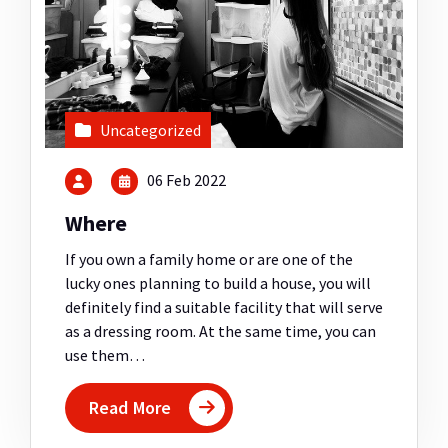
Uncategorized
06 Feb 2022
Where
If you own a family home or are one of the
lucky ones planning to build a house, you will
definitely find a suitable facility that will serve
as a dressing room. At the same time, you can
use them…
Read More