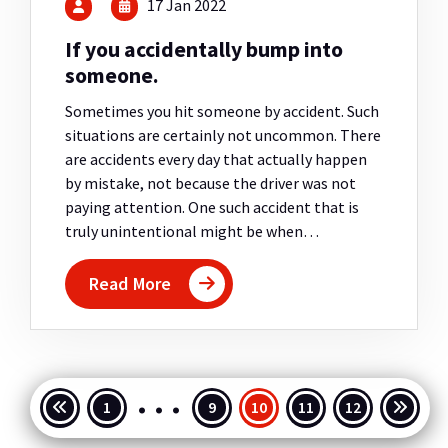
17 Jan 2022
If you accidentally bump into
someone.
Sometimes you hit someone by accident. Such
situations are certainly not uncommon. There
are accidents every day that actually happen
by mistake, not because the driver was not
paying attention. One such accident that is
truly unintentional might be when…
Read More
…
Posts
1
9
10
11
12
pagination