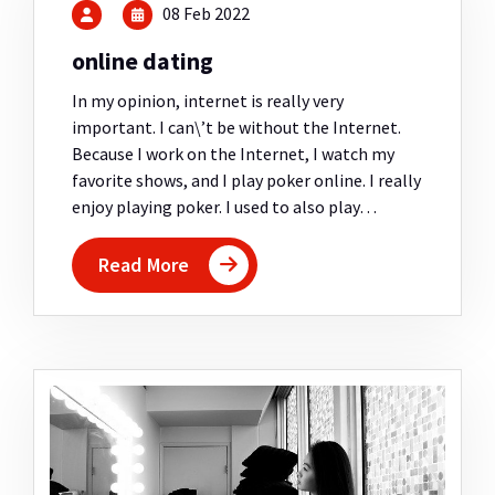
08 Feb 2022
online dating
In my opinion, internet is really very
important. I can\’t be without the Internet.
Because I work on the Internet, I watch my
favorite shows, and I play poker online. I really
enjoy playing poker. I used to also play…
Read More