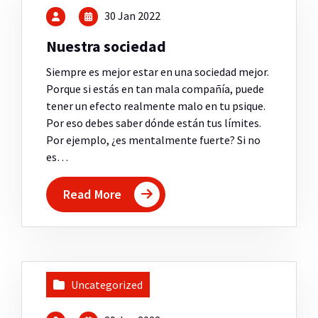
30 Jan 2022
Nuestra sociedad
Siempre es mejor estar en una sociedad mejor.
Porque si estás en tan mala compañía, puede
tener un efecto realmente malo en tu psique.
Por eso debes saber dónde están tus límites.
Por ejemplo, ¿es mentalmente fuerte? Si no
es…
Read More
Uncategorized