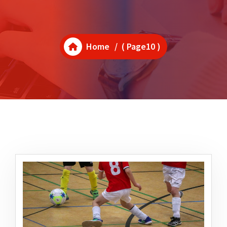
Home
/ ( Page10 )