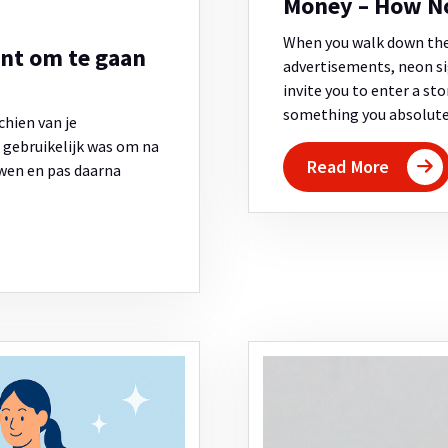
Money – How No
When you walk down the 
nt om te gaan
advertisements, neon si
invite you to enter a st
something you absolute
chien van je
 gebruikelijk was om na
Read More
uwen en pas daarna