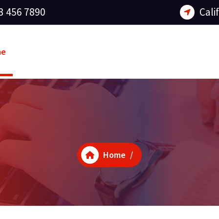
3 456 7890
Cali
me
Home
/