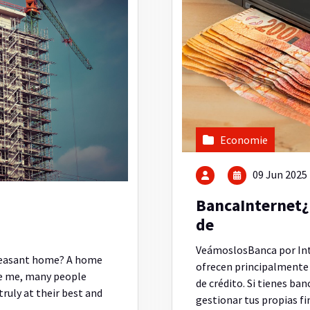
Economie
09 Jun 2025
BancaInternet¿
de
VeámoslosBanca por Int
pleasant home? A home
ofrecen principalmente 
eve me, many people
de crédito. Si tienes ban
ruly at their best and
gestionar tus propias fi