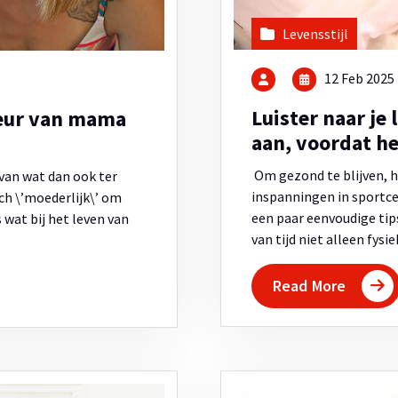
Levensstijl
12 Feb 2025
Luister naar je
zeur van mama
aan, voordat het
Om gezond te blijven, ho
van wat dan ook ter
inspanningen in sportce
sch \’moederlijk\’ om
een paar eenvoudige tip
 wat bij het leven van
van tijd niet alleen fysi
Read More