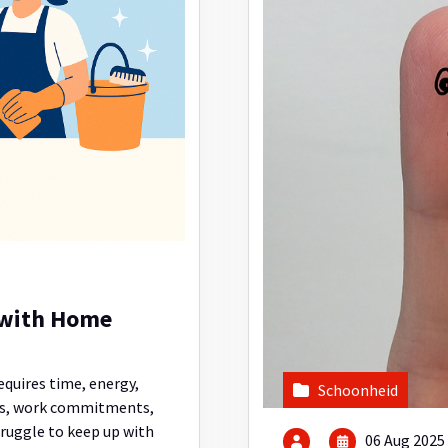
 with Home
quires time, energy,
Schoonheid
les, work commitments,
truggle to keep up with
06 Aug 2025